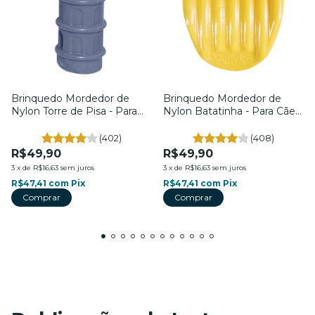
Brinquedo Mordedor de
Brinquedo Mordedor de
Nylon Torre de Pisa - Para
Nylon Batatinha - Para Cães
Cães - Tam. G - Petiko
- Tam. G. - Petiko
(402)
(408)
R$49,90
R$49,90
3
x
de
R$16,63
sem juros
3
x
de
R$16,63
sem juros
R$47,41
com
Pix
R$47,41
com
Pix