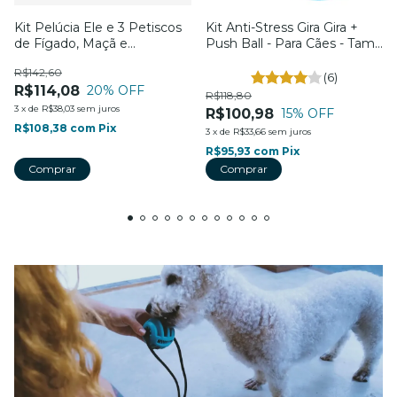
Kit Pelúcia Ele e 3 Petiscos
Kit Anti-Stress Gira Gira +
de Fígado, Maçã e
Push Ball - Para Cães - Tam.
Beterraba - Coleção
G - Petiko
R$142,60
Meninas Super Poderosas -
(6)
R$114,08
20
% OFF
Para Cães - Petiko
R$118,80
3
x
de
R$38,03
sem juros
R$100,98
15
% OFF
R$108,38
com
Pix
3
x
de
R$33,66
sem juros
R$95,93
com
Pix