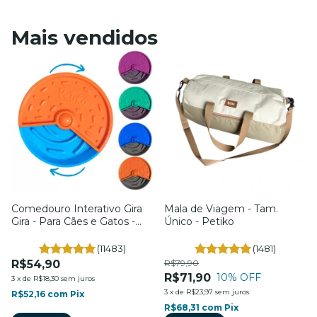
Mais vendidos
Comedouro Interativo Gira
Mala de Viagem - Tam.
Gira - Para Cães e Gatos -
Único - Petiko
Petiko
(11483)
(1481)
R$54,90
R$79,90
R$71,90
10
% OFF
3
x
de
R$18,30
sem juros
3
x
de
R$23,97
sem juros
R$52,16
com
Pix
R$68,31
com
Pix