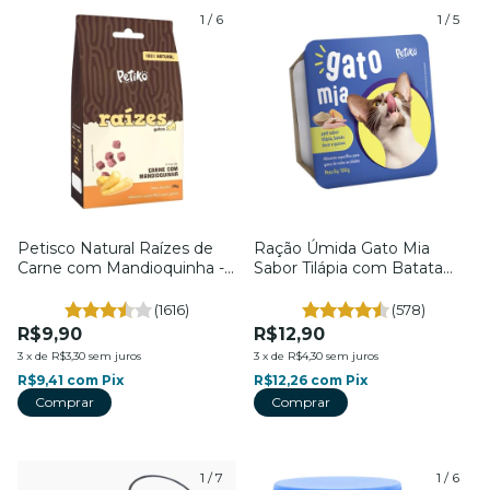
1
/
6
1
/
5
Petisco Natural Raízes de
Ração Úmida Gato Mia
Carne com Mandioquinha -
Sabor Tilápia com Batata
Para Gatos - Petiko
Doce e Quinoa - Para Gatos
- Petiko
(1616)
(578)
R$9,90
R$12,90
3
x
de
R$3,30
sem juros
3
x
de
R$4,30
sem juros
R$9,41
com
Pix
R$12,26
com
Pix
1
/
7
1
/
6