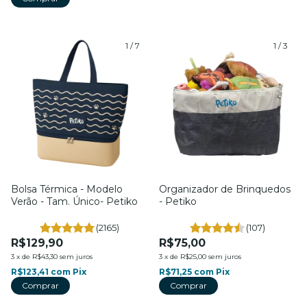
1
/
7
1
/
3
Bolsa Térmica - Modelo
Organizador de Brinquedos
Verão - Tam. Único- Petiko
- Petiko
(2165)
(107)
R$129,90
R$75,00
3
x
de
R$43,30
sem juros
3
x
de
R$25,00
sem juros
R$123,41
com
Pix
R$71,25
com
Pix