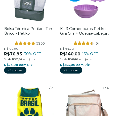
Bolsa Térmica Petiko - Tam.
Kit 3 Comedouros Petiko –
Único - Petiko
Gira Gira + Quebra-Cabeça +
Bowl 4 em 1 – Para Cães e
Gatos – Petiko
(7205)
(6)
R$109,90
R$164,70
R$76,93
R$140,00
30
% OFF
15
% OFF
3
x
de
R$25,64
sem juros
3
x
de
R$46,67
sem juros
R$73,08
com
Pix
R$133,00
com
Pix
1
/
7
1
/
4