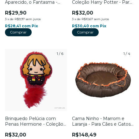
Aparecido, o Fantasma -
Coleção Harry Potter - Para
Petiko - Para Gatos - Petiko
Gatos - Petiko
R$29,90
R$32,00
3
x
de
R$9,97
sem juros
3
x
de
R$10,67
sem juros
R$28,41
com
Pix
R$30,40
com
Pix
1
/
6
1
/
4
Brinquedo Pelúcia com
Cama Ninho - Marrom e
Penas Hermione - Coleção
Laranja - Para Cães e Gatos -
Harry Potter - Para Gatos -
Petiko
R$32,00
R$148,49
Petiko