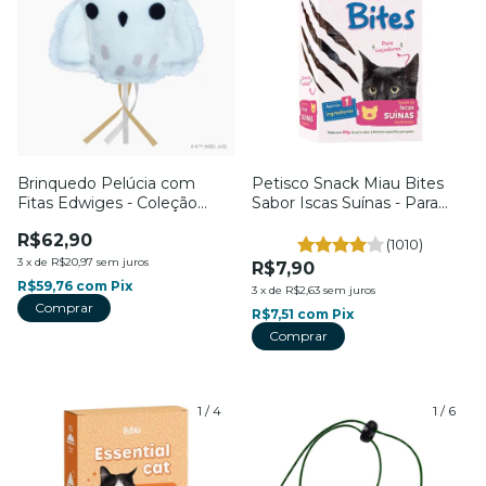
Brinquedo Pelúcia com
Petisco Snack Miau Bites
Fitas Edwiges - Coleção
Sabor Iscas Suínas - Para
Harry Potter - Para Gatos -
Gatos - Petiko
R$62,90
Petiko
(1010)
3
x
de
R$20,97
sem juros
R$7,90
R$59,76
com
Pix
3
x
de
R$2,63
sem juros
R$7,51
com
Pix
1
/
4
1
/
6