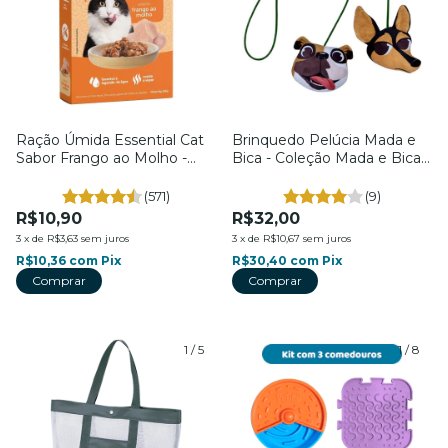
Ração Úmida Essential Cat
Brinquedo Pelúcia Mada e
Sabor Frango ao Molho -
Bica - Coleção Mada e Bica -
Para Gatos - 85g - Petiko
Para Gatos - Petiko
(571)
(9)
R$10,90
R$32,00
3
x
de
R$3,63
sem juros
3
x
de
R$10,67
sem juros
R$10,36
com
Pix
R$30,40
com
Pix
1
/
5
1
/
8