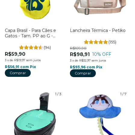
Capa Brasil - Para Cães e
Lancheira Térmica - Petiko
Gatos - Tam. PP ao G -
Fabrica Pet
(155)
(94)
R$109,90
R$59,90
R$98,91
10
% OFF
3
x
de
R$19,97
sem juros
3
x
de
R$32,97
sem juros
R$56,91
com
Pix
R$93,96
com
Pix
Comprar
1
/
3
1
/
7