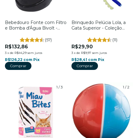
Bebedouro Fonte com Filtro
Brinquedo Pelúcia Lola, a
e Bomba d'Água Bivolt -
Gata Superior - Coleção
Para Cães e Gatos - 2L - Cor
Mada e Bica - Para Gatos -
Tiffany - Elo Imports
Petiko
(57)
(11)
R$132,86
R$29,90
3
x
de
R$44,29
sem juros
3
x
de
R$9,97
sem juros
R$126,22
com
Pix
R$28,41
com
Pix
1
/
3
1
/
2