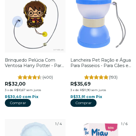
Brinquedo Pelúcia Com
Lancheira Pet Ração e Água
Ventosa Harry Potter - Para
Para Passeios - Para Cães e
Gatos - Coleção Harry
Gatos - Família de
Potter - Petiko
Estimação
(400)
(193)
R$32,00
R$35,69
3
x
de
R$10,67
sem juros
3
x
de
R$11,90
sem juros
R$30,40
com
Pix
R$33,91
com
Pix
Comprar
1
/
4
1
/
6