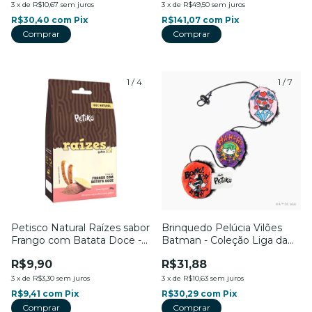
3
x
de
R$10,67
sem juros
3
x
de
R$49,50
sem juros
R$30,40
com
Pix
R$141,07
com
Pix
Comprar
1
/
4
1
/
7
Petisco Natural Raízes sabor
Brinquedo Pelúcia Vilões
Frango com Batata Doce -
Batman - Coleção Liga da
Para Gatos - 20g - Petiko
Justiça - Para Gatos - Petiko
R$9,90
R$31,88
3
x
de
R$3,30
sem juros
3
x
de
R$10,63
sem juros
R$9,41
com
Pix
R$30,29
com
Pix