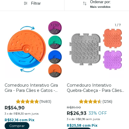
Ordenar por:
Filtrar
Mais vendidos
1
/
10
1
/
7
Comedouro Interativo Gira
Comedouro Interativo
Gira - Para Cães e Gatos -
Quebra-Cabeça - Para Cães
Petiko
e Gatos - Petiko
(11483)
(1256)
R$54,90
R$39,90
R$26,93
33
% OFF
3
x
de
R$18,30
sem juros
3
x
de
R$8,98
sem juros
R$52,16
com
Pix
R$25,58
com
Pix
Comprar