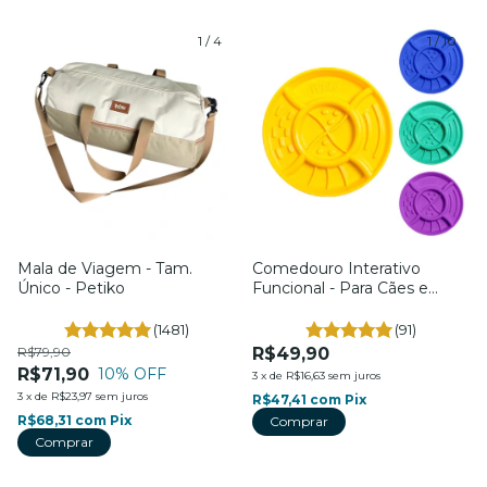
1
/
4
1
/
10
Mala de Viagem - Tam.
Comedouro Interativo
Único - Petiko
Funcional - Para Cães e
Gatos - Petiko
(1481)
(91)
R$79,90
R$49,90
R$71,90
10
% OFF
3
x
de
R$16,63
sem juros
3
x
de
R$23,97
sem juros
R$47,41
com
Pix
R$68,31
com
Pix
Comprar