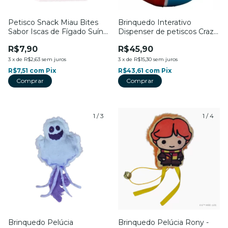
Petisco Snack Miau Bites
Brinquedo Interativo
Sabor Iscas de Fígado Suíno
Dispenser de petiscos Crazy
- Para Gatos - Petiko
Ball - Para Cães e Gatos -
R$7,90
R$45,90
Amicus
3
x
de
R$2,63
sem juros
3
x
de
R$15,30
sem juros
R$7,51
com
Pix
R$43,61
com
Pix
Comprar
1
/
3
1
/
4
Brinquedo Pelúcia
Brinquedo Pelúcia Rony -