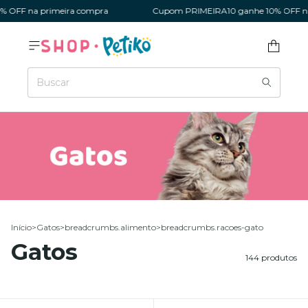
 na primeira compra
Cupom PRIMEIRA10 ganhe 10% OFF na pri
Início
>
Gatos
>
breadcrumbs.alimento
>
breadcrumbs.racoes-gato
Gatos
144 produtos