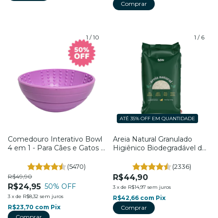
Comprar
1
/
10
1
/
6
ATÉ 35% OFF
EM QUANTIDADE
Comedouro Interativo Bowl
Areia Natural Granulado
4 em 1 - Para Cães e Gatos -
Higiênico Biodegradável de
Petiko
Mandioca - Para Gatos -
2,5Kg - Petiko
(5470)
(2336)
R$49,90
R$44,90
R$24,95
50
% OFF
3
x
de
R$14,97
sem juros
3
x
de
R$8,32
sem juros
R$42,66
com
Pix
R$23,70
com
Pix