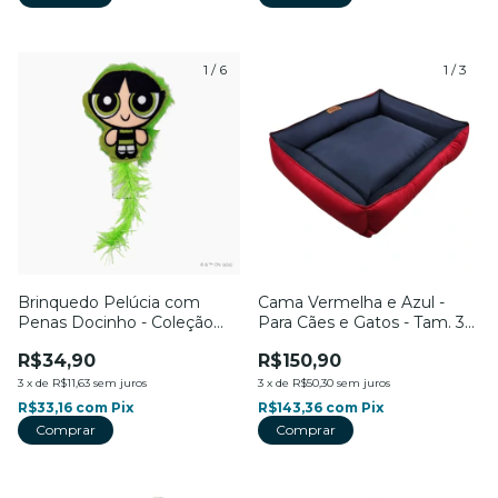
1
/
6
1
/
3
Brinquedo Pelúcia com
Cama Vermelha e Azul -
Penas Docinho - Coleção
Para Cães e Gatos - Tam. 3
Meninas Super Poderosas -
ao 6 - Vitória Pet
R$34,90
R$150,90
Para Gatos - Petiko
3
x
de
R$11,63
sem juros
3
x
de
R$50,30
sem juros
R$33,16
com
Pix
R$143,36
com
Pix
Comprar