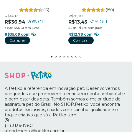
Four Plastic
(13)
(150)
R$46,17
R$26,90
R$36,94
R$13,45
20
% OFF
50
% OFF
3
x
de
R$12,31
sem juros
3
x
de
R$4,48
sem juros
R$35,09
com
Pix
R$12,78
com
Pix
Comprar
A Petiko é referência em inovação pet. Desenvolvemos
brinquedos que promovem o enriquecimento ambiental e
o bem-estar dos pets. Também somos o maior clube de
assinatura pet do Brasil. No SHOP.Petiko, você encontra
produtos exclusivos, criados com carinho, qualidade e o
toque criativo que só a Petiko tem.
(11) 3136-1780
atendimento@petiko.com.br