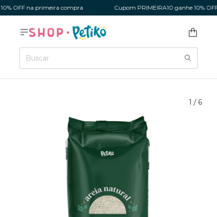
% OFF na primeira compra
Cupom PRIMEIRA10 ganhe 10% OFF na
1
/
6