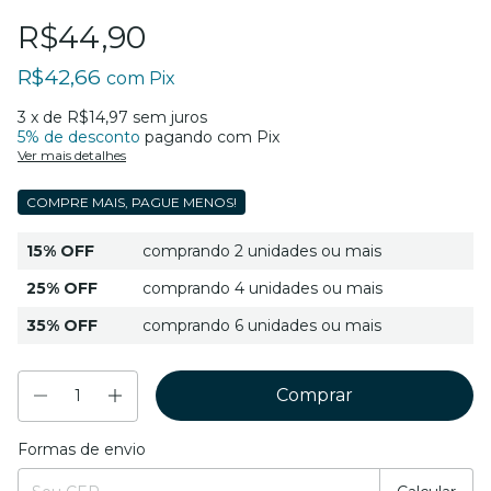
R$44,90
R$42,66
com
Pix
3
x de
R$14,97
sem juros
5% de desconto
pagando com Pix
Ver mais detalhes
COMPRE MAIS, PAGUE MENOS!
15% OFF
comprando 2 unidades ou mais
25% OFF
comprando 4 unidades ou mais
35% OFF
comprando 6 unidades ou mais
Formas de envio
Entregas para o CEP:
Mudar CEP