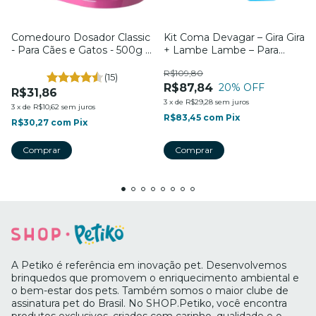
Comedouro Dosador Classic
Kit Coma Devagar – Gira Gira
- Para Cães e Gatos - 500g -
+ Lambe Lambe – Para
Four Plastic
Cães e Gatos – Petiko
R$109,80
(15)
R$87,84
20
% OFF
R$31,86
3
x
de
R$29,28
sem juros
3
x
de
R$10,62
sem juros
R$83,45
com
Pix
R$30,27
com
Pix
Comprar
A Petiko é referência em inovação pet. Desenvolvemos
brinquedos que promovem o enriquecimento ambiental e
o bem-estar dos pets. Também somos o maior clube de
assinatura pet do Brasil. No SHOP.Petiko, você encontra
produtos exclusivos, criados com carinho, qualidade e o