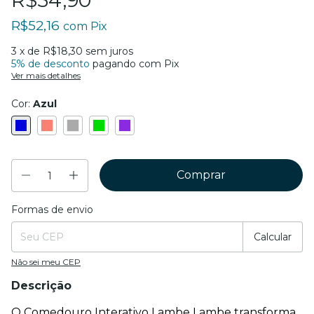
R$54,90
R$52,16
com
Pix
3
x de
R$18,30
sem juros
5% de desconto
pagando com Pix
Ver mais detalhes
Cor:
Azul
Formas de envio
Entregas para o CEP:
Mudar CEP
Calcular
Não sei meu CEP
Descrição
O Comedouro Interativo Lambe Lambe transforma 