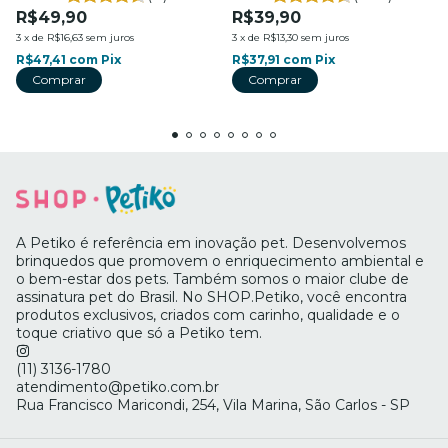
R$49,90
R$39,90
3
x
de
R$16,63
sem juros
3
x
de
R$13,30
sem juros
R$47,41
com
Pix
R$37,91
com
Pix
Comprar
A Petiko é referência em inovação pet. Desenvolvemos
brinquedos que promovem o enriquecimento ambiental e
o bem-estar dos pets. Também somos o maior clube de
assinatura pet do Brasil. No SHOP.Petiko, você encontra
produtos exclusivos, criados com carinho, qualidade e o
toque criativo que só a Petiko tem.
(11) 3136-1780
atendimento@petiko.com.br
Rua Francisco Maricondi, 254, Vila Marina, São Carlos - SP