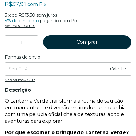
R$37,91
com
Pix
3
x de
R$13,30
sem juros
5% de desconto
pagando com Pix
Ver mais detalhes
Formas de envio
Entregas para o CEP:
Mudar CEP
Calcular
Não sei meu CEP
Descrição
O Lanterna Verde transforma a rotina do seu cão 
em momentos de diversão, estímulo e companhia 
com uma pelúcia oficial cheia de texturas, apito e 
aventuras para explorar.
Por que escolher o brinquedo Lanterna Verde?