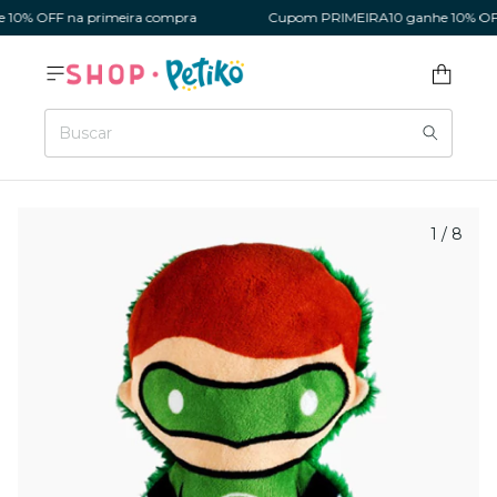
0% OFF na primeira compra
Cupom PRIMEIRA10 ganhe 10% OFF n
1
/
8