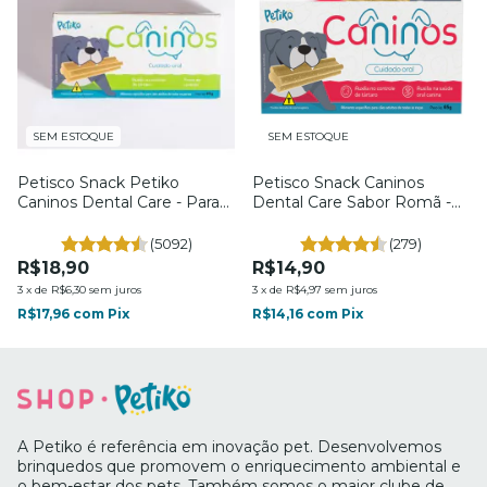
SEM ESTOQUE
SEM ESTOQUE
Petisco Snack Petiko
Petisco Snack Caninos
Caninos Dental Care - Para
Dental Care Sabor Romã -
Cães - 65g - Petiko
Para Cães - 65g - Petiko
(5092)
(279)
R$18,90
R$14,90
3
x
de
R$6,30
sem juros
3
x
de
R$4,97
sem juros
R$17,96
com
Pix
R$14,16
com
Pix
A Petiko é referência em inovação pet. Desenvolvemos
brinquedos que promovem o enriquecimento ambiental e
o bem-estar dos pets. Também somos o maior clube de