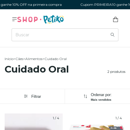
anhe 10% OFF na primeira compra
Cupom PRIMEIRA10 ganhe 10
Início
>
Cães
>
Alimentos
>
Cuidado Oral
Cuidado Oral
2 produtos
Ordenar por:
Filtrar
Mais vendidos
1
/
4
1
/
4