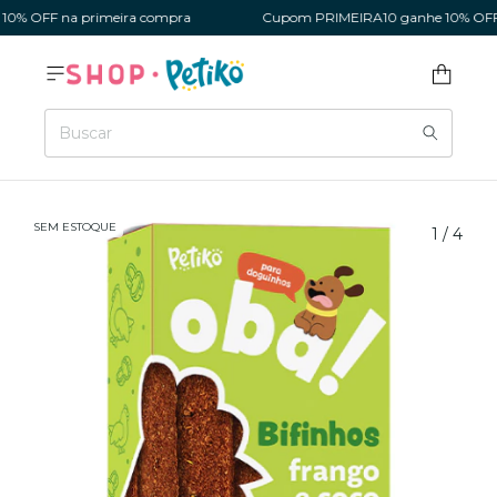
% OFF na primeira compra
Cupom PRIMEIRA10 ganhe 10% OFF n
SEM ESTOQUE
1
/
4