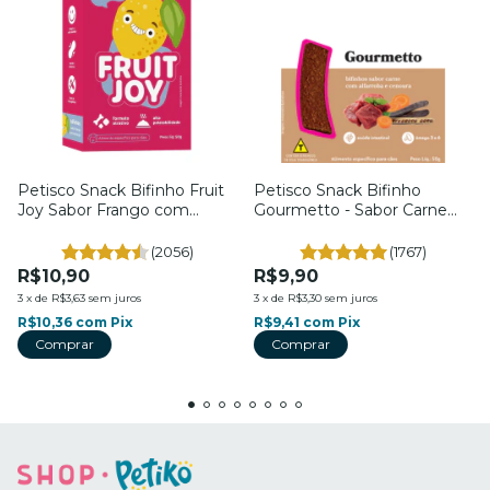
Petisco Snack Bifinho Fruit
Petisco Snack Bifinho
Joy Sabor Frango com
Gourmetto - Sabor Carne
Maracujá - Para Cães - 50g -
com Cenoura e Alfarroba -
Petiko
Para Cães - 50g - Petiko
(2056)
(1767)
R$10,90
R$9,90
3
x
de
R$3,63
sem juros
3
x
de
R$3,30
sem juros
R$10,36
com
Pix
R$9,41
com
Pix