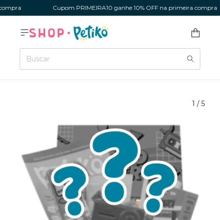
mpra
Cupom PRIMEIRA10 ganhe 10% OFF na primeira compra
1
/
5