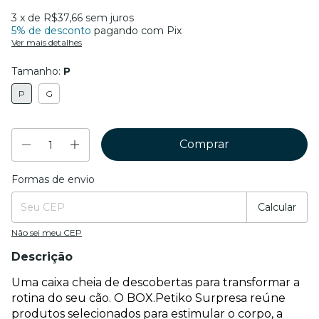
3
x de
R$37,66
sem juros
5% de desconto
pagando com Pix
Ver mais detalhes
Tamanho:
P
P
G
Formas de envio
Entregas para o CEP:
Mudar CEP
Calcular
Não sei meu CEP
Descrição
Uma caixa cheia de descobertas para transformar a 
rotina do seu cão. O BOX.Petiko Surpresa reúne 
produtos selecionados para estimular o corpo, a 