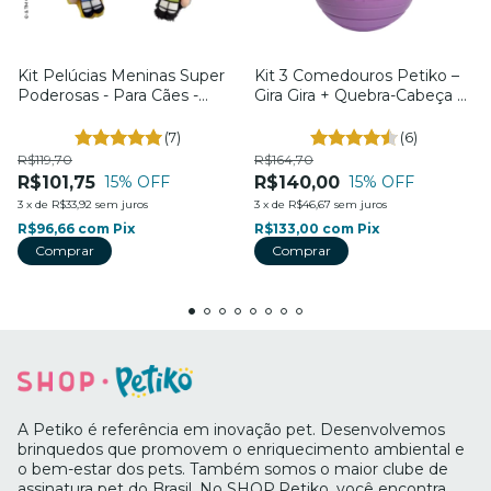
Kit Pelúcias Meninas Super
Kit 3 Comedouros Petiko –
Poderosas - Para Cães -
Gira Gira + Quebra-Cabeça +
Tam. Único - Petiko
Bowl 4 em 1 – Para Cães e
Gatos – Petiko
(7)
(6)
R$119,70
R$164,70
R$101,75
R$140,00
15
% OFF
15
% OFF
3
x
de
R$33,92
sem juros
3
x
de
R$46,67
sem juros
R$96,66
com
Pix
R$133,00
com
Pix
A Petiko é referência em inovação pet. Desenvolvemos
brinquedos que promovem o enriquecimento ambiental e
o bem-estar dos pets. Também somos o maior clube de
assinatura pet do Brasil. No SHOP.Petiko, você encontra