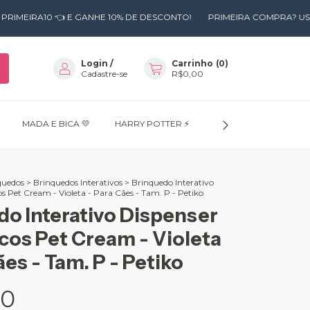
0 👈 E GANHE 10% DE DESCONTO!
PRIMEIRA COMPRA? USE O CUPOM 
Login
/
Carrinho
(
0
)
Cadastre-se
R$0,00
MADA E BICA 💛
HARRY POTTER ⚡
MENINAS SUPERPODE
quedos
>
Brinquedos Interativos
>
Brinquedo Interativo
os Pet Cream - Violeta - Para Cães - Tam. P - Petiko
do Interativo Dispenser
cos Pet Cream - Violeta
ães - Tam. P - Petiko
90