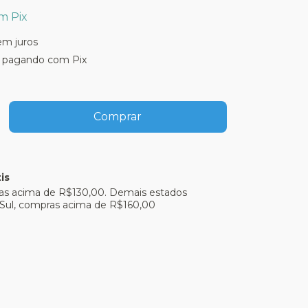
om
Pix
em juros
pagando com Pix
is
as acima de R$130,00. Demais estados
Sul, compras acima de R$160,00
P:
Alterar CEP
Calcular