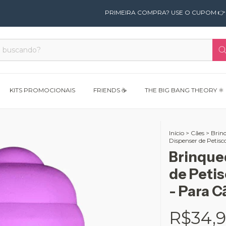
PRIMEIRA COMPRA? USE O CUPOM 👉 PRIMEIRA1
KITS PROMOCIONAIS
FRIENDS ☕
THE BIG BANG THEORY ⚛️
Início
>
Cães
>
Brin
Dispenser de Petisc
Brinque
de Petis
- Para C
R$34,