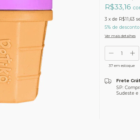
R$33,16
c
3
x de
R$11,63
s
5% de desconto
Ver mais detalhes
37
em estoque
Frete Grát
SP: Compr
Sudeste e 
Entregas para o CE