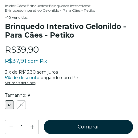
Início
>
Cães
>
Brinquedos
>
Brinquedos Interativos
>
Brinquedo Interativo Gelonildo - Para Cães - Petiko
+10 vendidos
Brinquedo Interativo Gelonildo -
Para Cães - Petiko
R$39,90
R$37,91
com
Pix
3
x de
R$13,30
sem juros
5% de desconto
pagando com Pix
Ver mais detalhes
Tamanho:
P
P
G