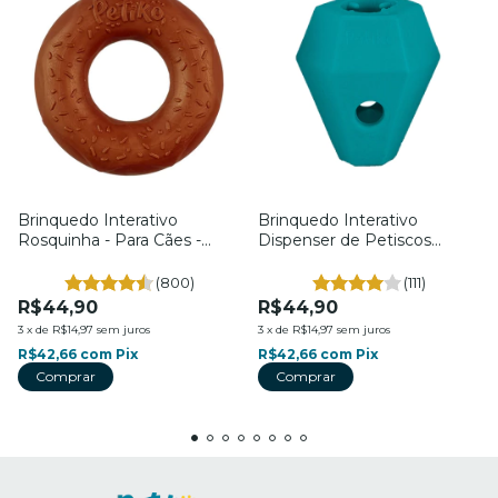
Brinquedo Interativo
Brinquedo Interativo
Rosquinha - Para Cães -
Dispenser de Petiscos
Petiko
Diamante Cósmico - Para
Cães - Tam. M. - Petiko
(800)
(111)
R$44,90
R$44,90
3
x
de
R$14,97
sem juros
3
x
de
R$14,97
sem juros
R$42,66
com
Pix
R$42,66
com
Pix