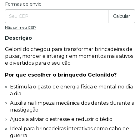
Formas de envio
Entregas para o CEP:
Mudar CEP
Calcular
Não sei meu CEP
Descrição
Gelonildo chegou para transformar brincadeiras de 
puxar, morder e interagir em momentos mais ativos 
e divertidos para o seu cão.
Por que escolher o brinquedo Gelonildo?
Estimula o gasto de energia física e mental no dia 
a dia
Auxilia na limpeza mecânica dos dentes durante a 
mastigação
Ajuda a aliviar o estresse e reduzir o tédio
Ideal para brincadeiras interativas como cabo de 
guerra