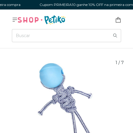
a compra
Cupom PRIMEIRA10 ganhe 10% OFF na primeira compr
1
/
7