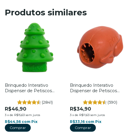
Produtos similares
Brinquedo Interativo
Brinquedo Interativo
Dispenser de Petiscos
Dispenser de Petiscos
Natalina - Para Cães - Tam.
Frangolino - Para Cães -
G. - Petiko
Tam. P. - Petiko
(2841)
(590)
R$46,90
R$34,90
3
x
de
R$15,63
sem juros
3
x
de
R$11,63
sem juros
R$44,56
com
Pix
R$33,16
com
Pix