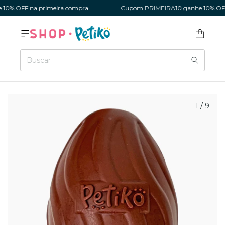
% OFF na primeira compra
Cupom PRIMEIRA10 ganhe 10% OFF n
1
/
9