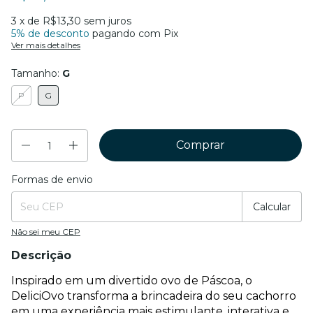
3
x de
R$13,30
sem juros
5% de desconto
pagando com Pix
Ver mais detalhes
Tamanho:
G
P
G
Formas de envio
Entregas para o CEP:
Mudar CEP
Calcular
Não sei meu CEP
Descrição
Inspirado em um divertido ovo de Páscoa, o 
DeliciOvo transforma a brincadeira do seu cachorro 
em uma experiência mais estimulante, interativa e 