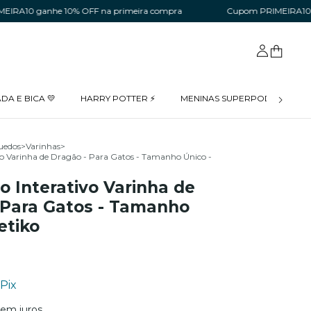
 ganhe 10% OFF na primeira compra
Cupom PRIMEIRA10 ganhe 1
DA E BICA 💛
HARRY POTTER ⚡
MENINAS SUPERPODEROSAS 
uedos
>
Varinhas
>
vo Varinha de Dragão - Para Gatos - Tamanho Único -
o Interativo Varinha de
 Para Gatos - Tamanho
etiko
Pix
sem juros