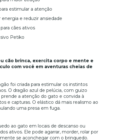
para estimular a atenção
r energia e reduzir ansiedade
para cães ativos
sivo Petiko
u cão brinca, exercita corpo e mente e
nculo com você em aventuras cheias de
gão foi criada para estimular os instintos
inos. O dragão azul de pelúcia, com guizo
, prende a atenção do gato e convida à
tos e capturas. O elástico dá mais realismo ao
ulando uma presa em fuga.
uedo ao gato em locais de descanso ou
dos ativos. Ele pode agarrar, morder, rolar por
smente se aconchegar com o brinquedo.