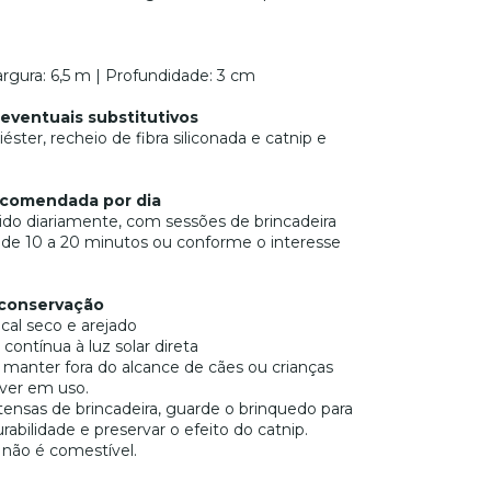
argura: 6,5 m | Profundidade: 3 cm
eventuais substitutivos
éster, recheio de fibra siliconada e catnip e
comendada por dia
ido diariamente, com sessões de brincadeira
 de 10 a 20 minutos ou conforme o interesse
conservação
cal seco e arejado
 contínua à luz solar direta
 manter fora do alcance de cães ou crianças
ver em uso.
tensas de brincadeira, guarde o brinquedo para
rabilidade e preservar o efeito do catnip.
não é comestível.