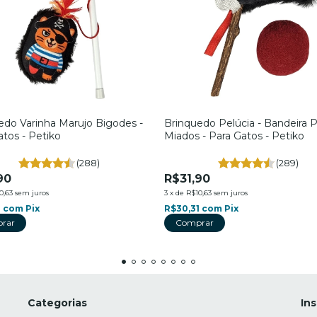
edo Varinha Marujo Bigodes -
Brinquedo Pelúcia - Bandeira 
atos - Petiko
Miados - Para Gatos - Petiko
(288)
(289)
90
R$31,90
0,63
sem juros
3
x
de
R$10,63
sem juros
1
com
Pix
R$30,31
com
Pix
Categorias
Ins