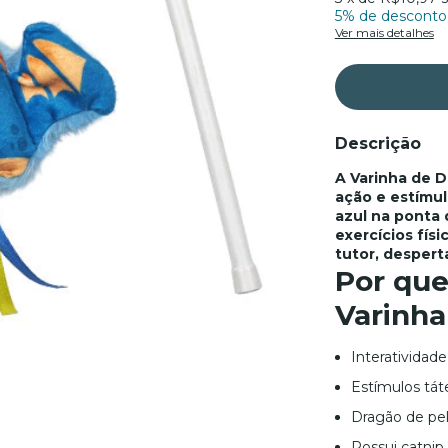
5% de desconto
Ver mais detalhes
Descrição
A Varinha de D
ação e estímu
azul na ponta 
exercícios fís
tutor, despert
Por que
Varinha
Interatividade
Estímulos tátei
Dragão de pel
Possui catnip