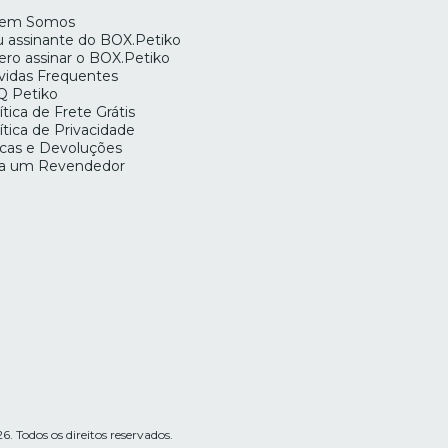
em Somos
 assinante do BOX.Petiko
ro assinar o BOX.Petiko
vidas Frequentes
Q Petiko
ítica de Frete Grátis
ítica de Privacidade
cas e Devoluções
ja um Revendedor
dos os direitos reservados.