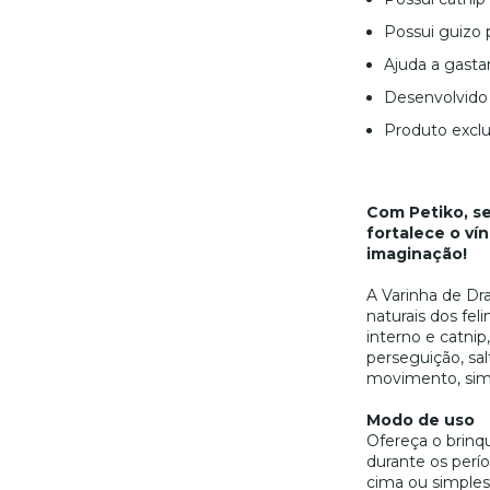
Possui guizo 
Ajuda a gasta
Desenvolvido 
Produto exclu
Com Petiko, se
fortalece o ví
imaginação!
A Varinha de Dra
naturais dos fel
interno e catnip
perseguição, sal
movimento, sim
Modo de uso
Ofereça o brinq
durante os perío
cima ou simple