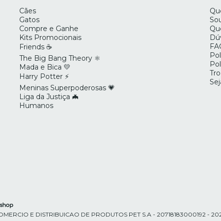
Cães
Qu
Gatos
Sou
Compre e Ganhe
Que
Kits Promocionais
Dú
FA
Friends ☕
Pol
The Big Bang Theory ⚛️
Pol
Mada e Bica 💛
Tro
Harry Potter ⚡
Se
Meninas Superpoderosas 💗
Liga da Justiça 🦇
Humanos
MERCIO E DISTRIBUICAO DE PRODUTOS PET S.A - 20718183000192 - 2026. To