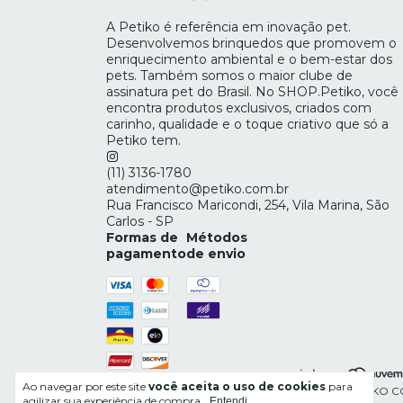
A Petiko é referência em inovação pet.
Desenvolvemos brinquedos que promovem o
enriquecimento ambiental e o bem-estar dos
pets. Também somos o maior clube de
assinatura pet do Brasil. No SHOP.Petiko, você
encontra produtos exclusivos, criados com
carinho, qualidade e o toque criativo que só a
Petiko tem.
(11) 3136-1780
atendimento@petiko.com.br
Rua Francisco Maricondi, 254, Vila Marina, São
Carlos - SP
Formas de
Métodos
pagamento
de envio
Ao navegar por este site
você aceita o uso de cookies
para
Copyright PETIKO CO
agilizar sua experiência de compra.
Entendi