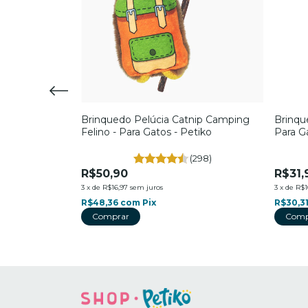
Noel - Para
Brinquedo Pelúcia Catnip Camping
Brinqu
iko
Felino - Para Gatos - Petiko
Para G
(332)
(298)
R$50,90
R$31,
3
x
de
R$16,97
sem juros
3
x
de
R$1
R$48,36
com
Pix
R$30,3