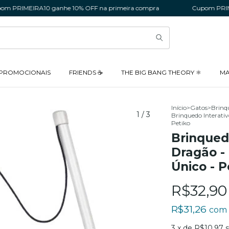
MEIRA10 ganhe 10% OFF na primeira compra
Cupom PRIMEIRA10
 PROMOCIONAIS
FRIENDS ☕
THE BIG BANG THEORY ⚛️
MA
Início
>
Gatos
>
Brinq
1
/
3
Brinquedo Interati
Petiko
Brinqued
Dragão -
Único - P
R$32,90
R$31,26
com
3
x de
R$10,97