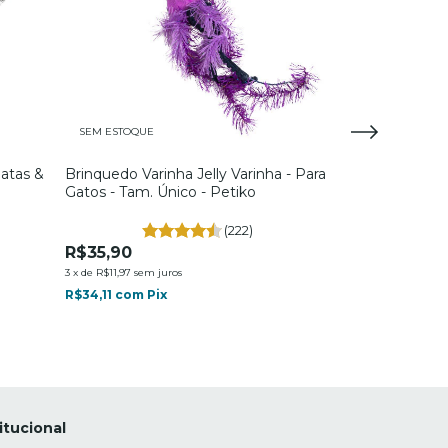
SEM ESTOQUE
SEM ESTOQUE
Patas &
Brinquedo Varinha Jelly Varinha - Para
Brinquedo Var
Gatos - Tam. Único - Petiko
Churrasco - Pa
Petiko
(222)
R$35,90
R$35,90
3
x
de
R$11,97
sem juros
3
x
de
R$11,97
sem ju
R$34,11
com
Pix
R$34,11
com
Pix
itucional