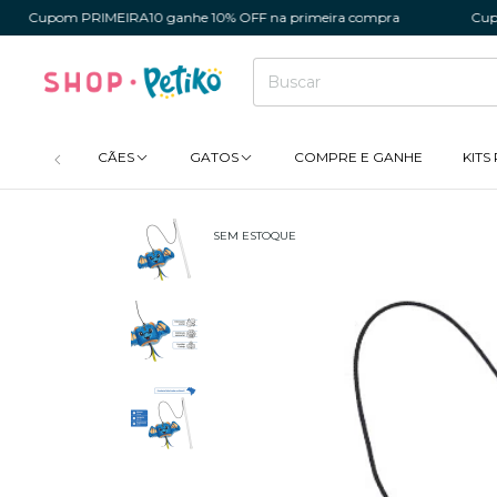
pom PRIMEIRA10 ganhe 10% OFF na primeira compra
Cupom PRI
CÃES
GATOS
COMPRE E GANHE
KITS
SEM ESTOQUE