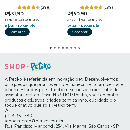
Petiko
- Petiko
(288)
(298)
R$31,90
R$50,90
3
x
de
R$10,63
sem juros
3
x
de
R$16,97
sem juros
R$30,31
com
Pix
R$48,36
com
Pix
A Petiko é referência em inovação pet. Desenvolvemos
brinquedos que promovem o enriquecimento ambiental e
o bem-estar dos pets. Também somos o maior clube de
assinatura pet do Brasil. No SHOP.Petiko, você encontra
produtos exclusivos, criados com carinho, qualidade e o
toque criativo que só a Petiko tem.
(11) 3136-1780
atendimento@petiko.com.br
Rua Francisco Maricondi, 254, Vila Marina, São Carlos - SP