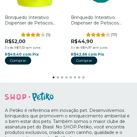
Brinquedo Interativo
Brinquedo Interativo
Dispenser de Petiscos
Dispenser de Petiscos
Sorvetiko - Para Cães - Tam.
Diamante Cósmico - Para
P. - Petiko
Cães - Tam. M. - Petiko
(5)
(111)
R$52,00
R$44,90
3
x
de
R$17,33
sem juros
3
x
de
R$14,97
sem juros
R$49,40
com
Pix
R$42,66
com
Pix
A Petiko é referência em inovação pet. Desenvolvemos
brinquedos que promovem o enriquecimento ambiental e
o bem-estar dos pets. Também somos o maior clube de
assinatura pet do Brasil. No SHOP.Petiko, você encontra
produtos exclusivos, criados com carinho, qualidade e o