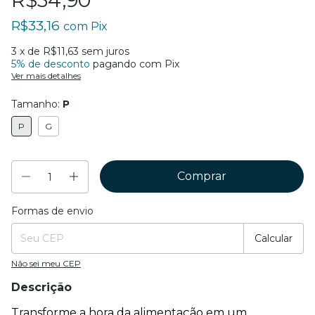
R$34,90
R$33,16
com
Pix
3
x de
R$11,63
sem juros
5% de desconto
pagando com Pix
Ver mais detalhes
Tamanho:
P
P
G
Formas de envio
Entregas para o CEP:
Mudar CEP
Calcular
Não sei meu CEP
Descrição
Transforme a hora da alimentação em um 