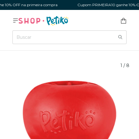
0% OFF na primeira compra
Cupom PRIMEIRA10 ganhe 10% OFF 
1
/
8