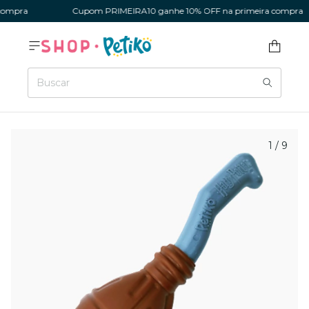
ompra
Cupom PRIMEIRA10 ganhe 10% OFF na primeira compra
1
/
9