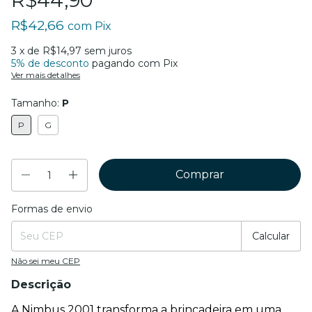
R$44,90
R$42,66
com
Pix
3
x de
R$14,97
sem juros
5% de desconto
pagando com Pix
Ver mais detalhes
Tamanho:
P
P
G
Formas de envio
Entregas para o CEP:
Mudar CEP
Calcular
Não sei meu CEP
Descrição
A Nimbus 2001 transforma a brincadeira em uma 