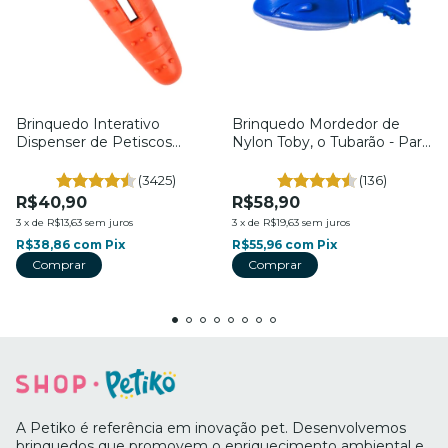
Brinquedo Interativo
Brinquedo Mordedor de
Dispenser de Petiscos
Nylon Toby, o Tubarão - Para
Cenourita - Para Cães -
Cães - Tam. G. - Petiko
Petiko
(3425)
(136)
R$40,90
R$58,90
3
x
de
R$13,63
sem juros
3
x
de
R$19,63
sem juros
R$38,86
com
Pix
R$55,96
com
Pix
Comprar
A Petiko é referência em inovação pet. Desenvolvemos
brinquedos que promovem o enriquecimento ambiental e