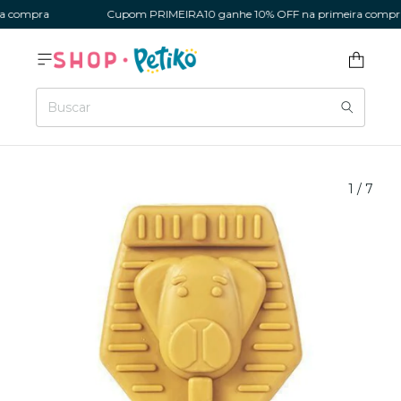
 compra
Cupom PRIMEIRA10 ganhe 10% OFF na primeira compra
1
/
7