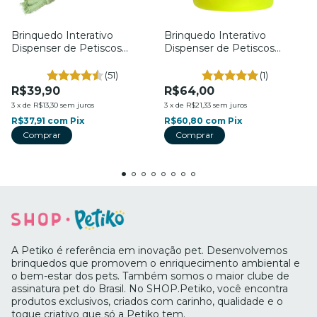
Brinquedo Interativo
Brinquedo Interativo
Dispenser de Petiscos
Dispenser de Petiscos
Mordedor de Milhões - Para
Sorvetiko - Para Cães - Tam.
Cães - Petiko
G. - Petiko
(51)
(1)
R$39,90
R$64,00
3
x
de
R$13,30
sem juros
3
x
de
R$21,33
sem juros
R$37,91
com
Pix
R$60,80
com
Pix
Comprar
A Petiko é referência em inovação pet. Desenvolvemos
brinquedos que promovem o enriquecimento ambiental e
o bem-estar dos pets. Também somos o maior clube de
assinatura pet do Brasil. No SHOP.Petiko, você encontra
produtos exclusivos, criados com carinho, qualidade e o
toque criativo que só a Petiko tem.