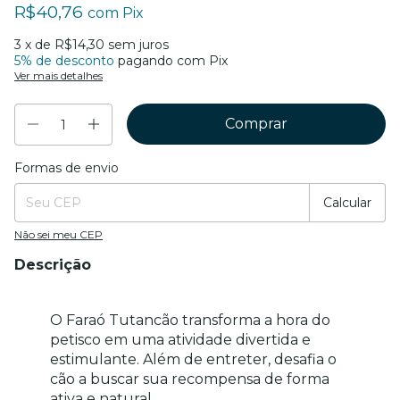
R$40,76
com
Pix
3
x de
R$14,30
sem juros
5% de desconto
pagando com Pix
Ver mais detalhes
Formas de envio
Entregas para o CEP:
Mudar CEP
Calcular
Não sei meu CEP
Descrição
O Faraó Tutancão transforma a hora do 
petisco em uma atividade divertida e 
estimulante. Além de entreter, desafia o 
cão a buscar sua recompensa de forma 
ativa e natural.