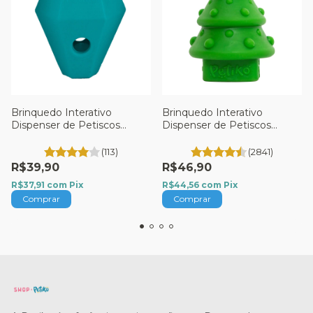
Brinquedo Interativo
Brinquedo Interativo
Dispenser de Petiscos
Dispenser de Petiscos
Diamante Cósmico - Para
Natalina - Para Cães - Tam.
Cães - Tam. P. - Petiko
G. - Petiko
(113)
(2841)
R$39,90
R$46,90
R$37,91
com
Pix
R$44,56
com
Pix