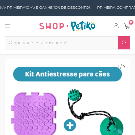
EIRA10 👈 E GANHE 10% DE DESCONTO!
PRIMEIRA COMPRA? USE O C
0
1
/
7