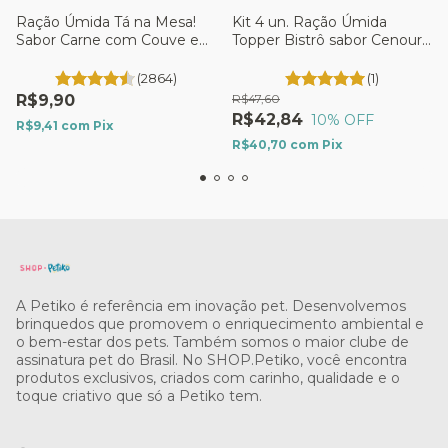
Ração Úmida Tá na Mesa!
Kit 4 un. Ração Úmida
Sabor Carne com Couve e
Topper Bistrô sabor Cenoura
Arroz - Para Cães - Petiko
e Chia - Para Cães - 85g -
Petiko
(2864)
(1)
R$9,90
R$47,60
R$42,84
10
% OFF
R$9,41
com
Pix
R$40,70
com
Pix
A Petiko é referência em inovação pet. Desenvolvemos
brinquedos que promovem o enriquecimento ambiental e
o bem-estar dos pets. Também somos o maior clube de
assinatura pet do Brasil. No SHOP.Petiko, você encontra
produtos exclusivos, criados com carinho, qualidade e o
toque criativo que só a Petiko tem.