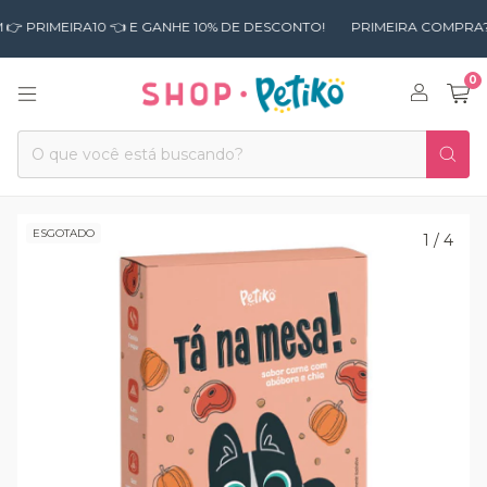
MEIRA10 👈 E GANHE 10% DE DESCONTO!
PRIMEIRA COMPRA? USE O
0
ESGOTADO
1
/
4