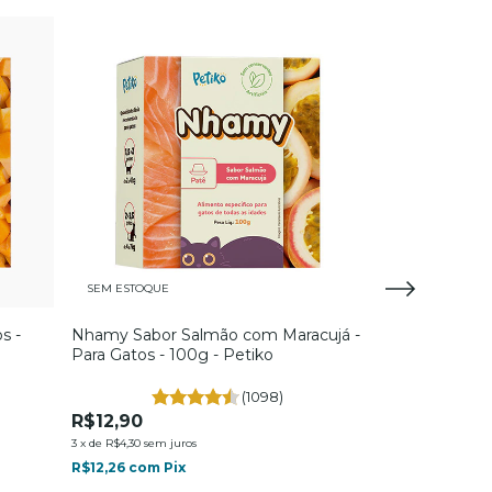
SEM ESTOQUE
SEM ESTOQUE
s -
Nhamy Sabor Salmão com Maracujá -
Ração Úmida 
Para Gatos - 100g - Petiko
Frango com Ba
100g - Petiko
(1098)
R$12,90
R$12,90
3
x
de
R$4,30
sem juros
3
x
de
R$4,30
sem ju
R$12,26
com
Pix
R$12,26
com
Pi