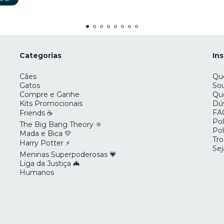
Categorias
Ins
Cães
Qu
Gatos
Sou
Compre e Ganhe
Que
Kits Promocionais
Dú
FA
Friends ☕
Pol
The Big Bang Theory ⚛️
Pol
Mada e Bica 💛
Tro
Harry Potter ⚡
Se
Meninas Superpoderosas 💗
Liga da Justiça 🦇
Humanos