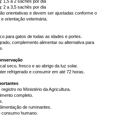
: 1,5 a 2 sachês por dia
: 2 a 3,5 sachês por dia
ão orientativas e devem ser ajustadas conforme o 
 e orientação veterinária.
co para gatos de todas as idades e portes.
rado, complemento alimentar ou alternativa para 
e.
onservação
l seco, fresco e ao abrigo da luz solar.
ter refrigerado e consumir em até 72 horas.
portantes
registro no Ministério da Agricultura.
limento completo.
s.
alimentação de ruminantes.
o consumo humano.