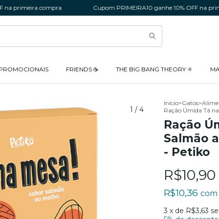
eira compra
Cupom PRIMEIRA10 ganhe 10% OFF na primeira com
 PROMOCIONAIS
FRIENDS ☕
THE BIG BANG THEORY ⚛️
MA
Início
>
Gatos
>
Alime
1
/
4
Ração Úmida Tá na 
Ração Úm
Salmão a
- Petiko
R$10,90
R$10,36
com
3
x de
R$3,63
se