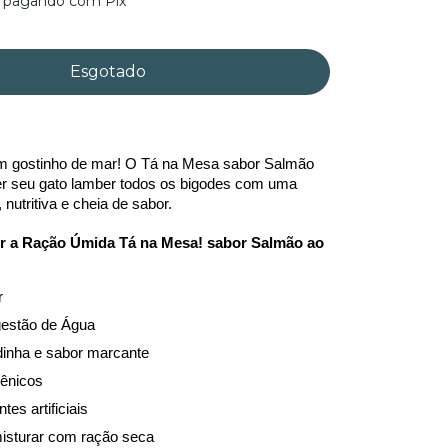
pagando com Pix
 gostinho de mar! O Tá na Mesa sabor Salmão 
er seu gato lamber todos os bigodes com uma 
 nutritiva e cheia de sabor.
r a Ração Úmida Tá na Mesa! sabor Salmão ao 
r
gestão de Água
dinha e sabor marcante
gênicos
es artificiais
misturar com ração seca