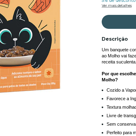
5% de desconto
Ver mais detalhes
Descrição
Um banquete com
ao Molho vai faz
receita suculenta,
Por que escolhe
Molho? 
Cozido a Vapo
Favorece a In
Textura molha
Livre de trans
Sem conservant
Perfeito para 