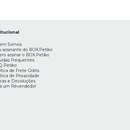
itucional
em Somos
 assinante do BOX.Petiko
ro assinar o BOX.Petiko
vidas Frequentes
Q Petiko
ítica de Frete Grátis
ítica de Privacidade
cas e Devoluções
ja um Revendedor