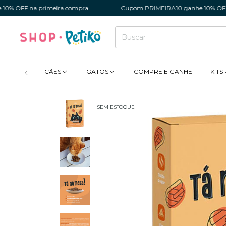
na primeira compra
Cupom PRIMEIRA10 ganhe 10% OFF na prim
CÃES
GATOS
COMPRE E GANHE
KITS
SEM ESTOQUE