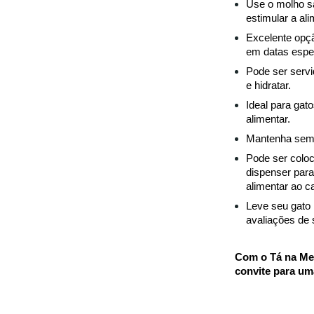
Use o molho sa
estimular a al
Excelente opçã
em datas espec
Pode ser servi
e hidratar.
Ideal para gat
alimentar.
Mantenha semp
Pode ser coloc
dispenser para
alimentar ao c
Leve seu gato 
avaliações de
Com o Tá na Mes
convite para uma