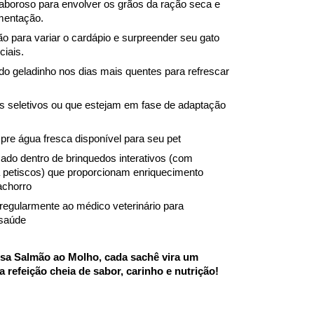
boroso para envolver os grãos da ração seca e 
imentação.
o para variar o cardápio e surpreender seu gato 
iais.
do geladinho nos dias mais quentes para refrescar 
os seletivos ou que estejam em fase de adaptação 
re água fresca disponível para seu pet
ado dentro de brinquedos interativos (com 
 petiscos) que proporcionam enriquecimento 
achorro
regularmente ao médico veterinário para 
 saúde
a Salmão ao Molho, cada sachê vira um 
 refeição cheia de sabor, carinho e nutrição!