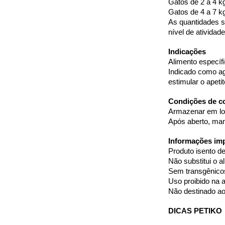
Gatos de 2 a 4 kg
Gatos de 4 a 7 kg
As quantidades s
nível de atividade
Indicações
Alimento específi
Indicado como ag
estimular o apetit
Condições de c
Armazenar em loca
Após aberto, man
Informações im
Produto isento de 
Não substitui o a
Sem transgênico
Uso proibido na 
Não destinado a
DICAS PETIKO