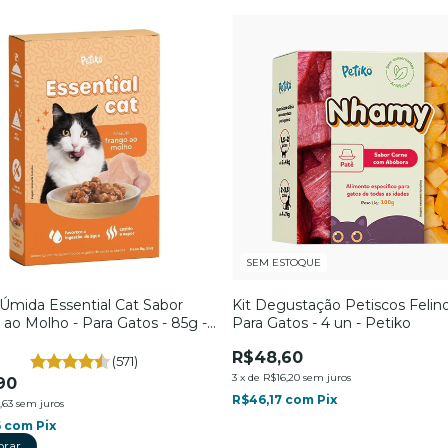
SEM ESTOQUE
Úmida Essential Cat Sabor
Kit Degustação Petiscos Felino
 ao Molho - Para Gatos - 85g -
Para Gatos - 4 un - Petiko
R$48,60
(571)
3
x
de
R$16,20
sem juros
90
R$46,17
com
Pix
,63
sem juros
6
com
Pix