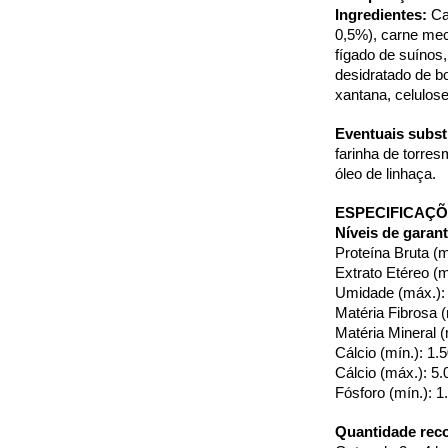
Ingredientes:
 C
0,5%), carne mec
fígado de suínos,
desidratado de bo
xantana, celulose
Eventuais substi
farinha de torres
óleo de linhaça.
ESPECIFICAÇ
Níveis de garant
Proteína Bruta (m
Extrato Etéreo (m
Umidade (máx.):
Matéria Fibrosa 
Matéria Mineral (
Cálcio (mín.): 1
Cálcio (máx.): 5
Fósforo (mín.): 
Quantidade rec