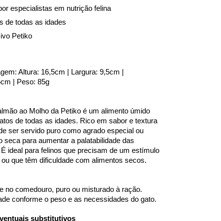
or especialistas em nutrição felina
os de todas as idades 
ivo Petiko
m: Altura: 16,5cm | Largura: 9,5cm | 
5cm | Peso: 85g
mão ao Molho da Petiko é um alimento úmido 
atos de todas as idades. Rico em sabor e textura 
de ser servido puro como agrado especial ou 
 seca para aumentar a palatabilidade das 
. É ideal para felinos que precisam de um estímulo 
 ou que têm dificuldade com alimentos secos.
te no comedouro, puro ou misturado à ração. 
dade conforme o peso e as necessidades do gato.
entuais substitutivos