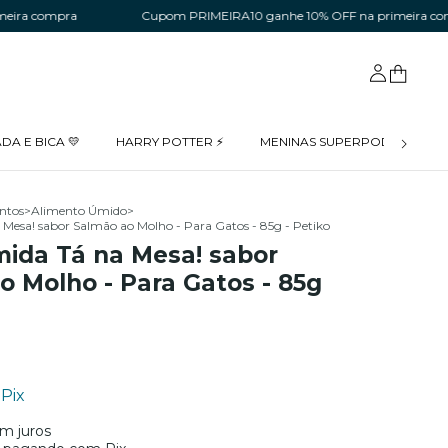
pra
Cupom PRIMEIRA10 ganhe 10% OFF na primeira compra
DA E BICA 💛
HARRY POTTER ⚡
MENINAS SUPERPODEROSAS 
ntos
>
Alimento Úmido
>
Mesa! sabor Salmão ao Molho - Para Gatos - 85g - Petiko
ida Tá na Mesa! sabor
o Molho - Para Gatos - 85g
Pix
m juros