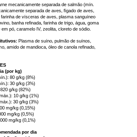
arne mecanicamente separada de salmão (mín. 
anicamente separada de aves, fígado de aves, 
 farinha de vísceras de aves, plasma sanguíneo 
vino, banha refinada, farinha de trigo, água, goma 
 em pó, caramelo IV, zeolita, cloreto de sódio.
tutivos:
 Plasma de suíno, pulmão de suínos, 
mo, amido de mandioca, óleo de canola refinado, 
ÕES
ia (por kg)
ín.): 80 g/kg (8%)
ín.): 30 g/kg (3%)
 820 g/kg (82%)
(máx.): 10 g/kg (1%)
máx.): 30 g/kg (3%)
.500 mg/kg (0,15%)
.000 mg/kg (0,5%)
1.000 mg/kg (0,1%)
omendada por dia