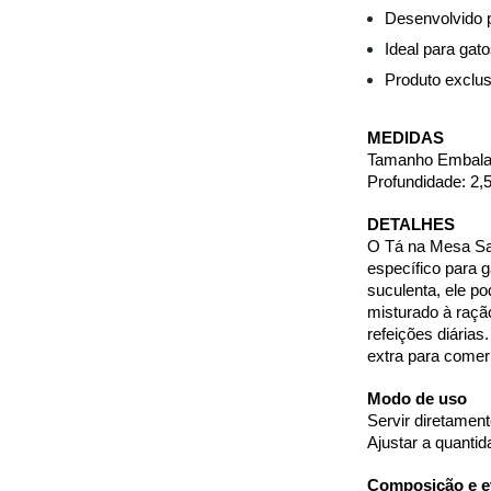
Desenvolvido p
Ideal para gat
Produto exclus
MEDIDAS
Tamanho Embalage
Profundidade: 2,
DETALHES
O Tá na Mesa Sal
específico para g
suculenta, ele po
misturado à ração
refeições diárias
extra para comer
Modo de uso
Servir diretamen
Ajustar a quanti
Composição e ev