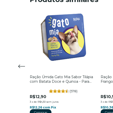
amy sabor
Ração Úmida Gato Mia Sabor Tilápia
Ração 
ra Gatos -
com Batata Doce e Quinoa - Para
Frango
Gatos - Petiko
Petiko
(538)
(578)
R$12,90
R$10,
3
x
de
R$4,30
sem juros
3
x
de
R$3
R$12,26
com
Pix
R$10,3