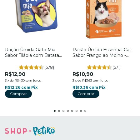
Ração Úmida Gato Mia
Ração Úmida Essential Cat
Sabor Tilápia com Batata
Sabor Frango ao Molho -
Doce e Quinoa - Para Gatos
Para Gatos - 85g - Petiko
- Petiko
(578)
(571)
R$12,90
R$10,90
3
x
de
R$4,30
sem juros
3
x
de
R$3,63
sem juros
R$12,26
com
Pix
R$10,36
com
Pix