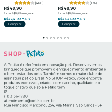
(408)
(194)
R$49,90
R$48,90
3
x
de
R$16,63
sem juros
3
x
de
R$16,30
sem juros
R$47,41
com
Pix
R$46,46
com
Pix
A Petiko é referência em inovação pet. Desenvolvemos
brinquedos que promovem o enriquecimento ambiental e
o bem-estar dos pets. Também somos o maior clube de
assinatura pet do Brasil. No SHOP.Petiko, você encontra
produtos exclusivos, criados com carinho, qualidade e o
toque criativo que só a Petiko tem.
(11) 3136-1780
atendimento@petiko.com.br
Rua Francisco Maricondi, 254, Vila Marina, São Carlos - SP