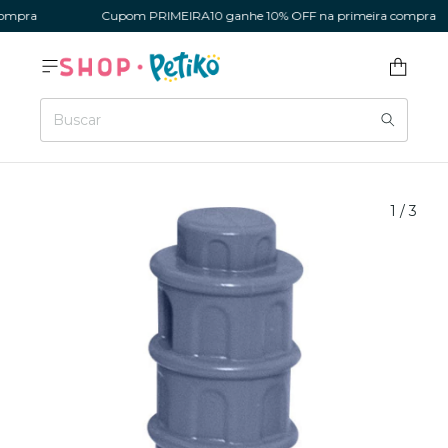
mpra
Cupom PRIMEIRA10 ganhe 10% OFF na primeira compra
1
/
3