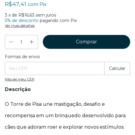
R$47,41
com
Pix
3
x de
R$16,63
sem juros
5% de desconto
pagando com Pix
Ver mais detalhes
Formas de envio
Entregas para o CEP:
Mudar CEP
Calcular
Não sei meu CEP
Descrição
O Torre de Pisa une mastigação, desafio e 
recompensa em um brinquedo desenvolvido para 
cães que adoram roer e explorar novos estímulos. 