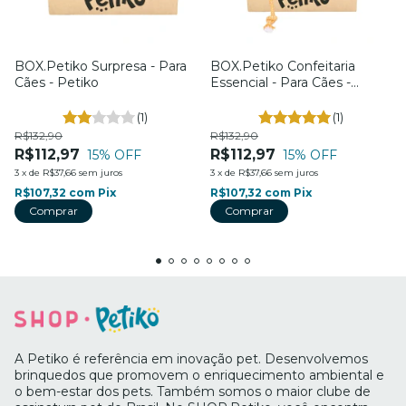
BOX.Petiko Surpresa - Para
BOX.Petiko Confeitaria
Cães - Petiko
Essencial - Para Cães -
Petiko
(1)
(1)
R$132,90
R$132,90
R$112,97
R$112,97
15
% OFF
15
% OFF
3
x
de
R$37,66
sem juros
3
x
de
R$37,66
sem juros
R$107,32
com
Pix
R$107,32
com
Pix
Comprar
Comprar
A Petiko é referência em inovação pet. Desenvolvemos
brinquedos que promovem o enriquecimento ambiental e
o bem-estar dos pets. Também somos o maior clube de