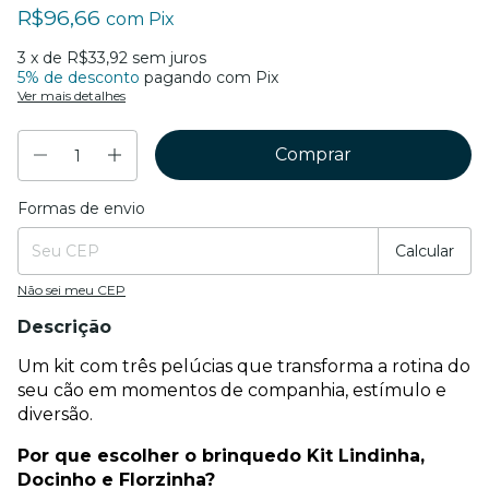
R$96,66
com
Pix
3
x de
R$33,92
sem juros
5% de desconto
pagando com Pix
Ver mais detalhes
Formas de envio
Entregas para o CEP:
Mudar CEP
Calcular
Não sei meu CEP
Descrição
Um kit com três pelúcias que transforma a rotina do 
seu cão em momentos de companhia, estímulo e 
diversão.
Por que escolher o brinquedo Kit Lindinha, 
Docinho e Florzinha?