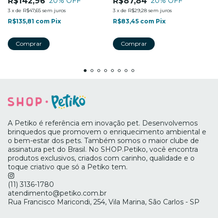
R$142,96
R$87,84
20
% OFF
20
% OFF
3
x
de
R$47,65
sem juros
3
x
de
R$29,28
sem juros
R$135,81
com
Pix
R$83,45
com
Pix
A Petiko é referência em inovação pet. Desenvolvemos
brinquedos que promovem o enriquecimento ambiental e
o bem-estar dos pets. Também somos o maior clube de
assinatura pet do Brasil. No SHOP.Petiko, você encontra
produtos exclusivos, criados com carinho, qualidade e o
toque criativo que só a Petiko tem.
(11) 3136-1780
atendimento@petiko.com.br
Rua Francisco Maricondi, 254, Vila Marina, São Carlos - SP