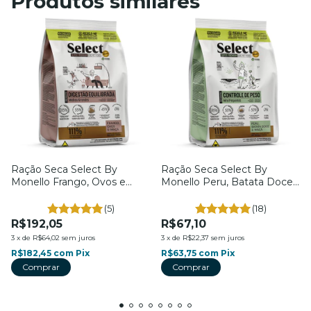
Produtos similares
Ração Seca Select By
Ração Seca Select By
Monello Frango, Ovos e
Monello Peru, Batata Doce
Maçã - Cães Adultos Raças
e Maçã - Cães Adultos
Médias e Grandes -
Raças Mini e Pequenas -
(5)
(18)
Digestão Equilibrada - 10,1kg
Controle de Peso - 2kg
R$192,05
R$67,10
3
x
de
R$64,02
sem juros
3
x
de
R$22,37
sem juros
R$182,45
com
Pix
R$63,75
com
Pix