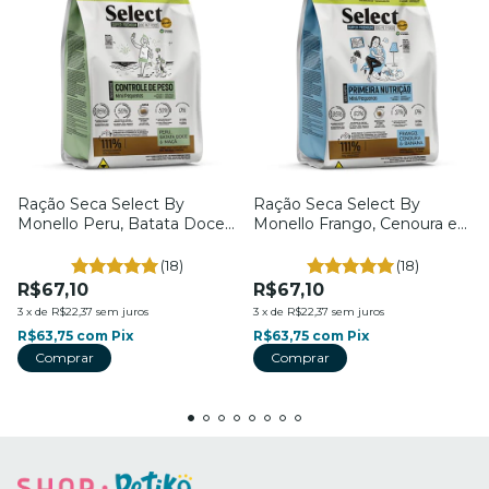
Ração Seca Select By
Ração Seca Select By
Monello Peru, Batata Doce
Monello Frango, Cenoura e
e Maçã - Cães Adultos
Banana - Cães Filhotes
Raças Mini e Pequenas -
Raças Mini e Pequenas -
(18)
(18)
Controle de Peso - 2kg
Primeira Nutrição - 2kg
R$67,10
R$67,10
3
x
de
R$22,37
sem juros
3
x
de
R$22,37
sem juros
R$63,75
com
Pix
R$63,75
com
Pix