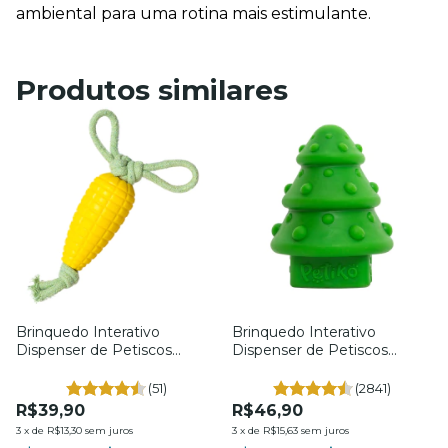
ambiental para uma rotina mais estimulante.
Produtos similares
Brinquedo Interativo
Brinquedo Interativo
Dispenser de Petiscos
Dispenser de Petiscos
Mordedor de Milhões - Para
Natalina - Para Cães - Tam.
Cães - Petiko
G. - Petiko
(51)
(2841)
R$39,90
R$46,90
3
x
de
R$13,30
sem juros
3
x
de
R$15,63
sem juros