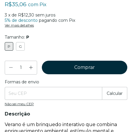
R$35,06
com
Pix
3
x de
R$12,30
sem juros
5% de desconto
pagando com Pix
Ver mais detalhes
Tamanho:
P
P
G
Formas de envio
Entregas para o CEP:
Mudar CEP
Calcular
Não sei meu CEP
Descrição
Verano é um brinquedo interativo que combina 
enriquecimento ambiental, estímulo mental e 