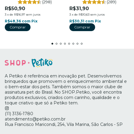
(298)
(289)
R$50,90
R$31,90
3
x
de
R$16,97
sem juros
3
x
de
R$10,63
sem juros
R$48,36
com
Pix
R$30,31
com
Pix
A Petiko é referência em inovação pet. Desenvolvemos
brinquedos que promovem o enriquecimento ambiental e
o bem-estar dos pets. Também somos o maior clube de
assinatura pet do Brasil. No SHOP.Petiko, você encontra
produtos exclusivos, criados com carinho, qualidade e o
toque criativo que só a Petiko tem.
(11) 3136-1780
atendimento@petiko.com.br
Rua Francisco Maricondi, 254, Vila Marina, São Carlos - SP