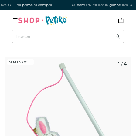
% OFF na primeira compra
Cupom PRIMEIRA10 ganhe 10% OFF n
SEM ESTOQUE
1
/
4